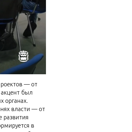
проектов — от
 акцент был
х органах.
нях власти — от
е развития
ормируется в