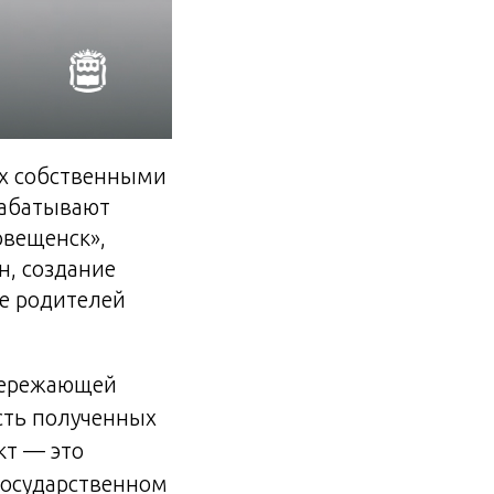
их собственными
рабатывают
овещенск»,
н, создание
е родителей
опережающей
сть полученных
кт — это
государственном