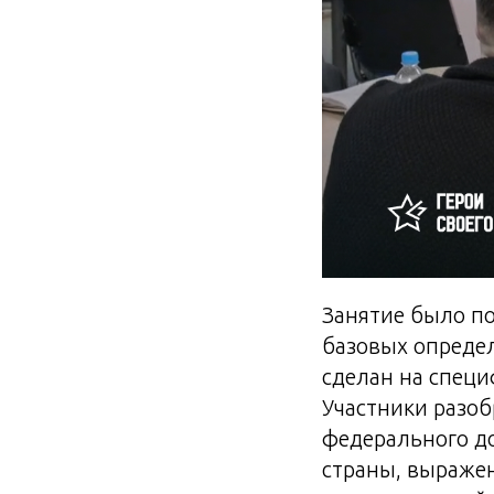
Занятие было п
базовых опреде
сделан на специ
Участники разоб
федерального до
страны, выражен