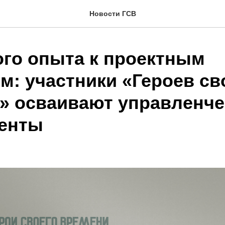
Новости ГСВ
ого опыта к проектным
м: участники «Героев св
» осваивают управленче
енты