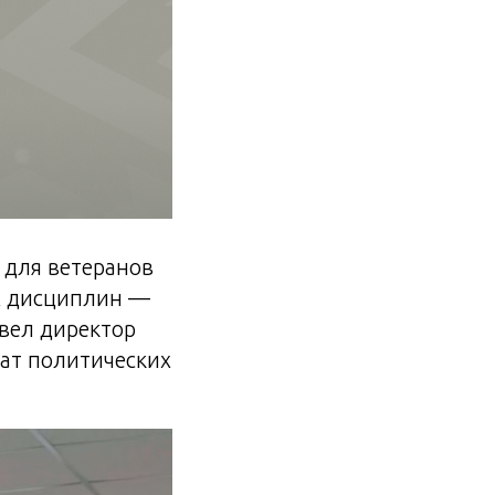
 для ветеранов
их дисциплин —
овел директор
ат политических