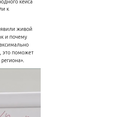
родного кейса
ли к
роявили живой
ак и почему
максимально
, это поможет
 региона».