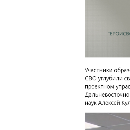
Участники образ
СВО углубили с
проектном управ
Дальневосточног
наук Алексей Ку