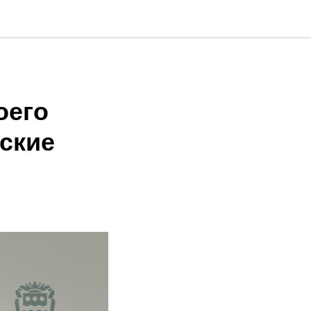
оего
ские