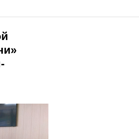
ой
ни»
-