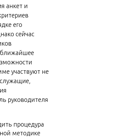
я анкет и
критериев
ядке его
нако сейчас
иков
в ближайшее
озможности
мме участвуют не
ослужащие,
ния
ль руководителя
дить процедура
нной методике