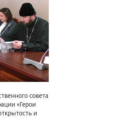
ственного совета
рации «Герои
открытость и