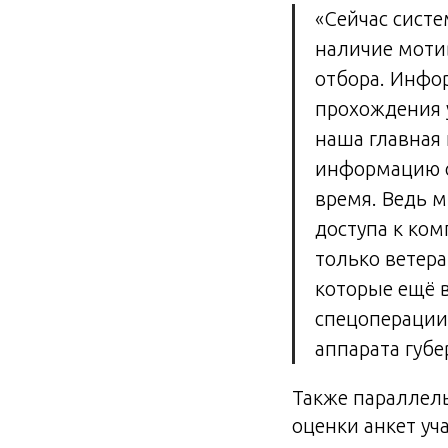
«Сейчас систе
наличие моти
отбора. Инфор
прохождения у
наша главная
информацию о
время. Ведь 
доступа к ком
только ветер
которые ещё 
спецоперации
аппарата губе
Также параллель
оценки анкет уч