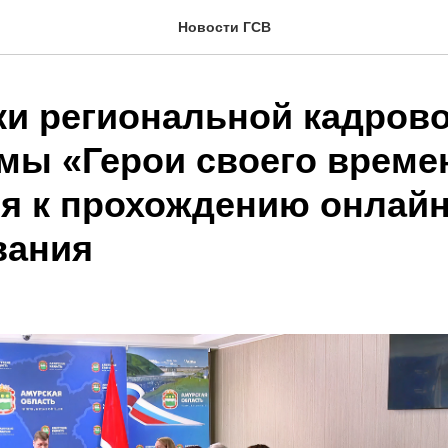
Новости ГСВ
ки региональной кадров
мы «Герои своего време
ся к прохождению онлайн
вания