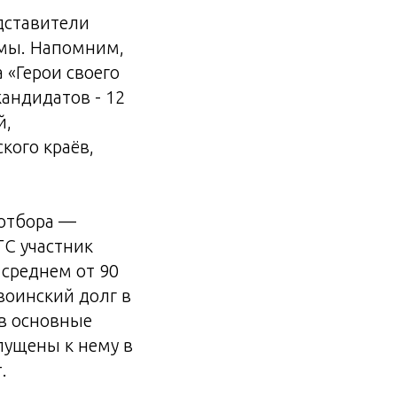
дставители
ммы. Напомним,
 «Герои своего
кандидатов - 12
й,
кого краёв,
 отбора —
ГС участник
 среднем от 90
 воинский долг в
 в основные
пущены к нему в
.